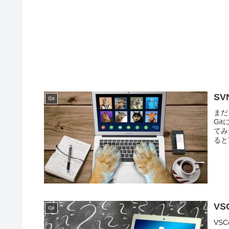
SV
Git
まだ
Gi
てみ
ると
マン
V
Git
VS