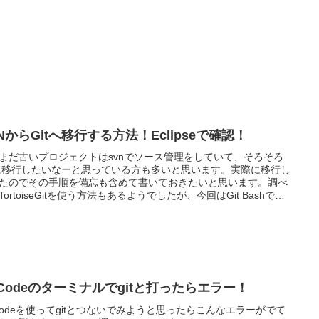
NからGitへ移行する方法！Eclipseで確認！
まだ古いプロジェクトはsvnでソース管理をしていて、そろそろ
tに移行したいなーと思っている方も多いと思います。実際に移行し
たのでその手順を備忘も含めて書いておきたいと思います。調べ
TortoiseGitを使う方法もあるようでしたが、今回はGit Bashでコ
ドだけでやりました。
SCodeのターミナルでgitと打ったらエラー！
Codeを使ってgitとつないでみようと思ったらこんなエラーがでて