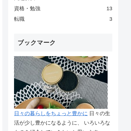
資格・勉強
13
転職
3
ブックマーク
日々の暮らしをちょっと豊かに
日々の生
活が少し豊かになるように、 いろいろな