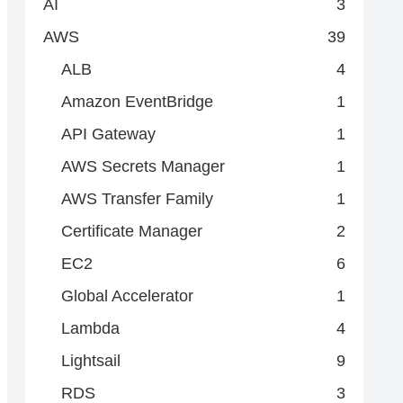
AI
3
AWS
39
ALB
4
Amazon EventBridge
1
API Gateway
1
AWS Secrets Manager
1
AWS Transfer Family
1
Certificate Manager
2
EC2
6
Global Accelerator
1
Lambda
4
Lightsail
9
RDS
3