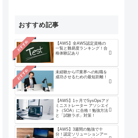
おすすめ記事
おすすめ
【AWS】全AWS認定資格の
一覧と難易度ランキング！合
格体験記あり
おすすめ
未経験からIT業界への転職を
成功させるための最短距離！
【AWS】1ヶ月でSysOpsアド
ミニストレーター アソシエイ
ト（SOA）に合格！勉強方法
と「試験ラボ」対策！
【AWS】3週間の勉強で十
分！認定ソリューションアー