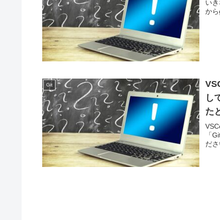
いき
から
VS
Git
し
た
VSC
「Gi
ださ