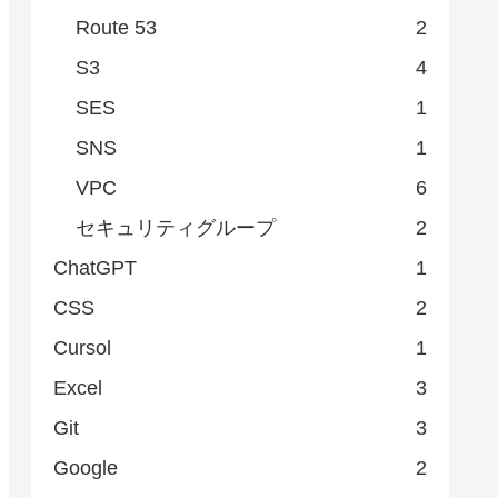
Route 53
2
S3
4
SES
1
SNS
1
VPC
6
セキュリティグループ
2
ChatGPT
1
CSS
2
Cursol
1
Excel
3
Git
3
Google
2