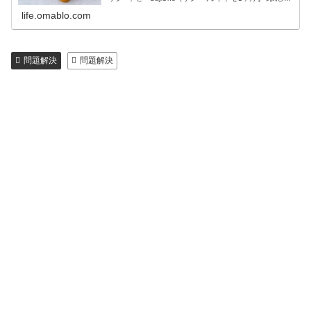
現れたそのすごい効能・効果やそれぞれの違いと感想等を
life.omablo.com
紹介します！鉄分の過剰…
問題解決
問題解決