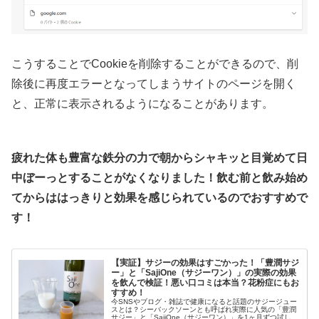
こうすることでCookieを削除することができるので、削
除後に再度エラーとなってしまうサイトのページを開く
と、正常に表示されるようになることがあります。
疲れた体も豊富な鉄分の力で朝からシャキッと目覚めて日
中ぼーっとすることがなくなりました！
飲む前と飲み始め
てからははっきりと効果を感じられているのでおすすめで
す！
【実証】サジーの効果はすごかった！「豊潤サジ
ー」と「SajiOne（サジーワン）」の実際の効果
を飲んで検証！悪い口コミは本当？花粉症にもお
すすめ！
今SNSやブログ・雑誌で健康になると話題のサジージュー
スとは？シーバックソーンとも呼ばれ実際に人気の「豊潤
サジー」と「SajiOne（サジーワン）」を1ヶ月ずつ試して