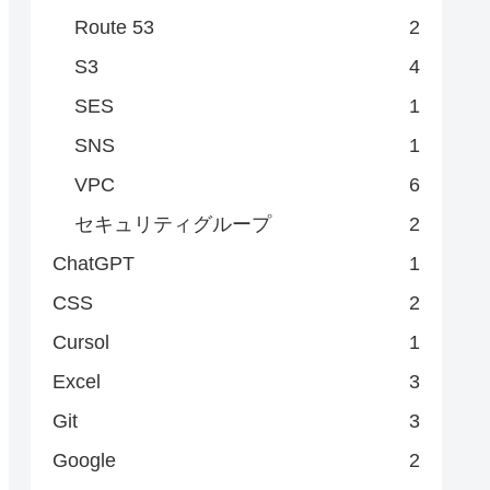
Route 53
2
S3
4
SES
1
SNS
1
VPC
6
セキュリティグループ
2
ChatGPT
1
CSS
2
Cursol
1
Excel
3
Git
3
Google
2