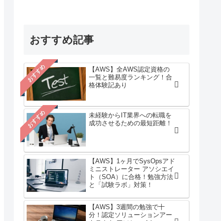
おすすめ記事
おすすめ
【AWS】全AWS認定資格の
一覧と難易度ランキング！合
格体験記あり
おすすめ
未経験からIT業界への転職を
成功させるための最短距離！
【AWS】1ヶ月でSysOpsアド
ミニストレーター アソシエイ
ト（SOA）に合格！勉強方法
と「試験ラボ」対策！
【AWS】3週間の勉強で十
分！認定ソリューションアー