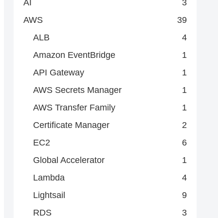
AI
3
AWS
39
ALB
4
Amazon EventBridge
1
API Gateway
1
AWS Secrets Manager
1
AWS Transfer Family
1
Certificate Manager
2
EC2
6
Global Accelerator
1
Lambda
4
Lightsail
9
RDS
3